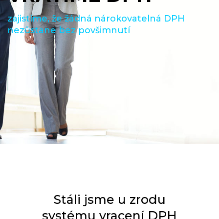
zajistíme, že žádná nárokovatelná DPH
nezůstane bez povšimnutí
Stáli jsme u zrodu
systému vracení DPH