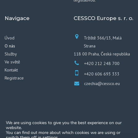
legislativou.
Navigace
CESSCO Europe s. r. o.
Úvod
Tržiště 366/13, Malá
O nás
Strana
Služby
118 00 Praha, Česká republika
Ve světě
+420 212 248 700
Kontakt
+420 606 693 333
Registrace
czechia@cessco.eu
We are using cookies to give you the best experience on our
website.
You can find out more about which cookies we are using or
switch them off in
settings
.