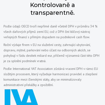
Kontrolovaně a
transparentně.
Podle údajů OECD tvoří nepřímé daně včetně DPH v průměru 34 %
všech daňových příjmů zemí EU, což z DPH činí klíčový nástroj
veřejných financí s přímým dopadem na podnikové cash flow.
Roční výdaje firem v EU na služební cesty, zahrnující ubytování,
dopravu, mýtné, parkování nebo účast na odborných akcích, se
pohybují v řádu desítek miliard eur, přičemž významná část této DPH
je za splnění podmínek vratná.
Podle International VAT Association zůstává vracení DPH v rámci EU
složitým procesem, který vyžaduje harmonizaci pravidel a zlepšení
komunikace mezi členskými státy, aby se minimalizovaly
administrativní překážky a zpoždění.