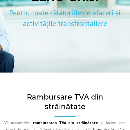
Pentru toate călătoriile de afaceri și
activitățile transfrontaliere
Rambursare TVA din
străinătate
Vă maximizăm
rambursarea TVA din străinătate
și facem asta
corect de prima dată. Sunt schimbări constante în
legislația fiscală
și