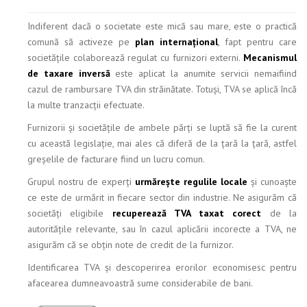
Indiferent dacă o societate este mică sau mare, este o practică
comună să activeze pe
plan internațional
, fapt pentru care
societățile colaborează regulat cu furnizori externi.
Mecanismul
de taxare inversă
este aplicat la anumite servicii nemaifiind
cazul de rambursare TVA din străinătate. Totuși, TVA se aplică încă
la multe tranzacții efectuate.
Furnizorii și societățile de ambele părți se luptă să fie la curent
cu această legislație, mai ales că diferă de la țară la țară, astfel
greșelile de facturare fiind un lucru comun.
Grupul nostru de experți
urmărește regulile locale
și cunoaște
ce este de urmărit in fiecare sector din industrie. Ne asigurăm că
societăți eligibile
recuperează TVA taxat corect
de la
autoritățile relevante, sau în cazul aplicării incorecte a TVA, ne
asigurăm că se obțin note de credit de la furnizor.
Identificarea TVA și descoperirea erorilor economisesc pentru
afacearea dumneavoastră sume considerabile de bani.