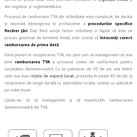
ale regulilor și reglementărilor.
Procesul de rambursare TVA din străinătate este complicat, de durata
și necesită înțelegerea în profunzime a
procedurilor specifice
fiecărei țări
. Dați fiind acești factori solicitanți si faptul că este un
proces guvernat de termene limită, este crucial să
întocmiți corect
rambursarea de prima dată
.
Fiind pioneri în recuperarea TVA, noi știm cum să manageriem cel mai
bine
rambursarea TVA
și procesul conex de conformare pentru
societatea dumneavoastră. Cu un palmares de 30 de ani, una dintre
cele mai mari
rețele de experți locali
, prezența în peste 40 de țări și
relaționare de lungă durată cu autoritățile locale, sunteți cu adevărat
pe mâini bune.
Lăsați-ne să vă manageriem și să maximizăm rambursarea
dumneavoastră de TVA.