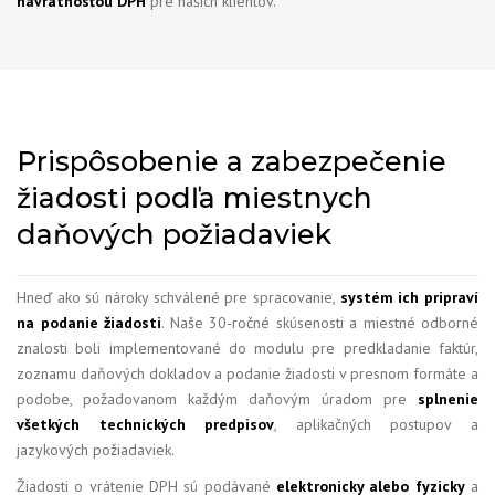
návratnosťou DPH
pre našich klientov.
Prispôsobenie a zabezpečenie
žiadosti podľa miestnych
daňových požiadaviek
Hneď ako sú nároky schválené pre spracovanie,
systém ich pripraví
na podanie žiadosti
. Naše 30-ročné skúsenosti a miestné odborné
znalosti boli implementované do modulu pre predkladanie faktúr,
zoznamu daňových dokladov a podanie žiadosti v presnom formáte a
podobe, požadovanom každým daňovým úradom pre
splnenie
všetkých technických predpisov
, aplikačných postupov a
jazykových požiadaviek.
Žiadosti o vrátenie DPH sú podávané
elektronicky alebo fyzicky
a