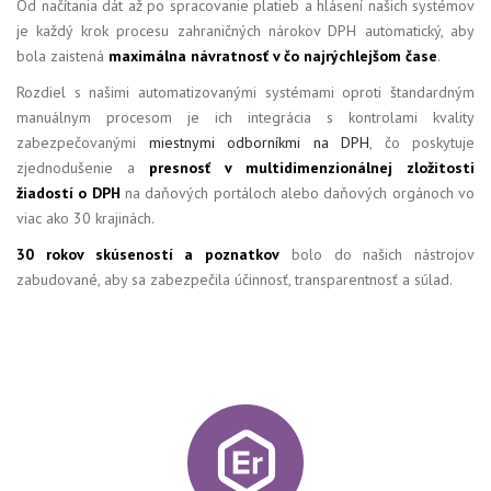
Od načítania dát až po spracovanie platieb a hlásení našich systémov
je každý krok procesu zahraničných nárokov DPH automatický, aby
bola zaistená
maximálna návratnosť v čo najrýchlejšom čase
.
Rozdiel s našimi automatizovanými systémami oproti štandardným
manuálnym procesom je ich integrácia s kontrolami kvality
zabezpečovanými
miestnymi odborníkmi na DPH
, čo poskytuje
zjednodušenie a
presnosť v multidimenzionálnej zložitosti
žiadostí o DPH
na daňových portáloch alebo daňových orgánoch vo
viac ako 30 krajinách.
30 rokov skúseností a poznatkov
bolo do našich nástrojov
zabudované, aby sa zabezpečila účinnosť, transparentnosť a súlad.