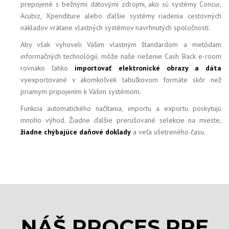
prepojené s bežnými dátovými zdrojmi, ako sú systémy Concur,
Acubiz, Xpenditure alebo ďalšie systémy riadenia cestovných
nákladov vrátane vlastných systémov navrhnutých spoločností.
Aby však vyhoveli Vašim vlastným štandardom a metódam
informačných technológií, môže naše riešenie Cash Back e-room
rovnako ľahko
importovať elektronické obrazy a dáta
vyexportované v akomkoľvek tabuľkovom formáte skôr než
priamym pripojením k Vašim systémom.
Funkcia automatického načítania, importu a exportu poskytujú
mnoho výhod. Žiadne ďalšie prerušované selekcie na mieste,
žiadne chýbajúce daňové doklady
a veľa ušetreného času.
NÁŠ PROCES PRE