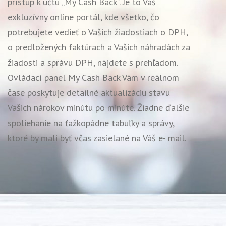
prístup k účtu „My Cash Back“. Je to Váš
exkluzívny online portál, kde všetko, čo
potrebujete vedieť o Vašich žiadostiach o DPH,
o predložených faktúrach a Vašich náhradách za
žiadosti a správu DPH, nájdete s prehľadom.
Ovládací panel My Cash Back Vám v reálnom
čase poskytuje detailné aktualizáciu stavu
Vašich nárokov minútu po minúte. Žiadne ďalšie
spoliehanie na ťažkopádne tabuľky a správy,
ktoré by mali byť včas zasielané na Váš e- mail.