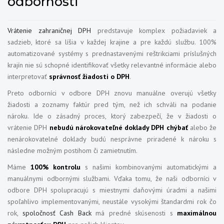
odbornosti
Vrátenie zahraničnej DPH
predstavuje komplex požiadaviek a
sadzieb, ktoré sa líšia v každej krajine a pre každú službu. 100%
automatizované systémy s prednastavenými reštrikciami príslušných
krajín nie sú schopné identifikovať všetky relevantné informácie alebo
interpretovať
správnosť žiadosti o DPH
.
Preto odborníci v odbore DPH znovu manuálne overujú všetky
žiadosti a zoznamy faktúr pred tým, než ich schváli na podanie
nároku. Ide o zásadný proces, ktorý zabezpečí, že v žiadosti o
vrátenie DPH
nebudú nárokovateľné doklady DPH chýbať
alebo že
nenárokovatelné doklady budú nesprávne priradené k nároku s
následne možným postihom či zamietnutím.
Máme
100% kontrolu
s našimi kombinovanými automatickými a
manuálnymi odbornými službami. Vďaka tomu, že naši odborníci v
odbore DPH spolupracujú s miestnymi daňovými úradmi a našimi
spoľahlivo implementovanými, neustále vysokými štandardmi rok čo
rok,
spoločnosť Cash Back
má predné skúsenosti s
maximálnou