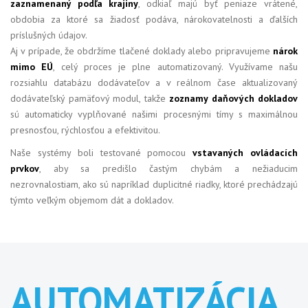
zaznamenaný podľa krajiny
, odkiaľ majú byť peniaze vrátené,
obdobia za ktoré sa žiadosť podáva, nárokovatelnosti a ďalších
príslušných údajov.
Aj v prípade, že obdržíme tlačené doklady alebo pripravujeme
nárok
mimo EÚ
, celý proces je plne automatizovaný. Využívame našu
rozsiahlu databázu dodávateľov a v reálnom čase aktualizovaný
dodávateľský pamäťový modul, takže
zoznamy daňových dokladov
sú automaticky vyplňované našimi procesnými tímy s maximálnou
presnosťou, rýchlosťou a efektivitou.
Naše systémy boli testované pomocou
vstavaných ovládacích
prvkov
, aby sa predišlo častým chybám a nežiaducim
nezrovnalostiam, ako sú napríklad duplicitné riadky, ktoré prechádzajú
týmto veľkým objemom dát a dokladov.
AUTOMATIZÁCIA