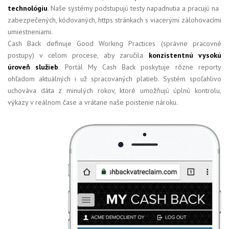
technológiu
. Naše systémy podstupujú testy napadnutia a pracujú na
zabezpečených, kódovaných, https stránkach s viacerými zálohovacími
umiestneniami.
Cash Back definuje Good Working Practices (správne pracovné
postupy) v celom procese, aby zaručila
konzistentnú vysokú
úroveň služieb
. Portál My Cash Back poskytuje rôzne reporty
ohľadom aktuálných i už spracovaných platieb. Systém spoľahlivo
uchováva dáta z minulých rokov, ktoré umožňujú úplnú kontrolu,
výkazy v reálnom čase a vrátane naše poistenie nároku.