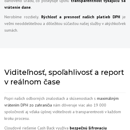
daňového úradu, čo poskytuje úplnú
transparentnosť týkajúcu sa
vrátenie dane
.
Nerobíme rozdiely.
Rýchlosť a presnosť našich platieb DPH
je
veľmi neoddeliteľnou a dôležitou súčasťou našej služby v akýchkoľvek
sumách.
Viditeľnosť, spoľahlivosť a report
v reálnom čase
Popri našich odborných znalostiach a skúsenostiach s
maximálným
vrátením DPH zo zahraničia
nám dôveruje viac ako 19 000
spoločností aj vďaka úplnej viditeľnosti a transparentnosti v každom
kroku procesu.
Cloudové riešenie Cash Back využíva
bezpečnú šifrovaciu